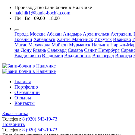
Производство бань-бочек в Нальчике
nalchik1@bania-bochka.com
Пн - Вс - 09.00 - 18.00
Города
Москва
Абакан
Анадырь
Архангельск
Астрахань
Грозный
Хабаровск
Ханты-Мансийск
Иркутск
Иваново
И
Магас
Махачкала
Майкоп
Мурманск
Нальчик
Нарьян-Ма
на-Дону
Рязань
Салехард
Самара
Санкт-Петербург
Саран
Владикавказ
Владимир
Владивосток
Волгоград
Вологда
Главная
Портфолио
О компании
Отзывы
Контакты
Заказ звонка
Телефон:
8 (920) 543-19-73
Позвонить
Телефон:
8 (920) 543-19-73