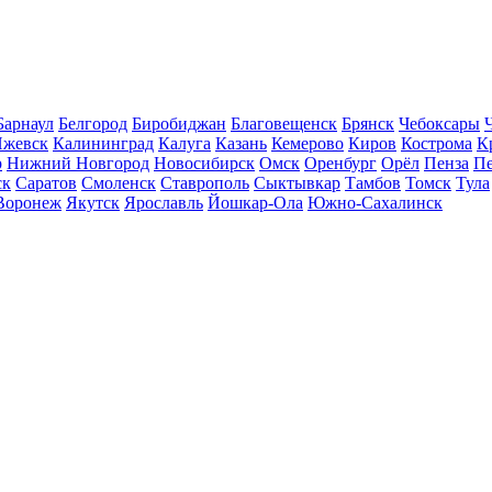
Барнаул
Белгород
Биробиджан
Благовещенск
Брянск
Чебоксары
жевск
Калининград
Калуга
Казань
Кемерово
Киров
Кострома
К
р
Нижний Новгород
Новосибирск
Омск
Оренбург
Орёл
Пенза
П
ск
Саратов
Смоленск
Ставрополь
Сыктывкар
Тамбов
Томск
Тула
Воронеж
Якутск
Ярославль
Йошкар-Ола
Южно-Сахалинск