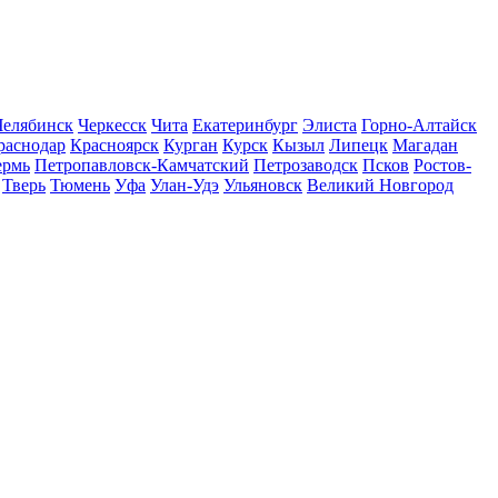
Челябинск
Черкесск
Чита
Екатеринбург
Элиста
Горно-Алтайск
раснодар
Красноярск
Курган
Курск
Кызыл
Липецк
Магадан
ермь
Петропавловск-Камчатский
Петрозаводск
Псков
Ростов-
Тверь
Тюмень
Уфа
Улан-Удэ
Ульяновск
Великий Новгород