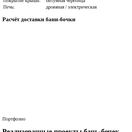
Покрытие крыши:
битумная черепица
Печь:
дровяная / электрическая
Расчёт доставки бани-бочки
Портфолио
Реализованные проекты бань-бочек