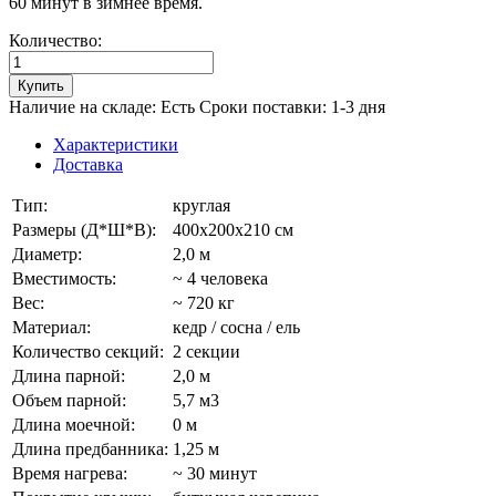
60 минут в зимнее время.
Количество:
Купить
Наличие на складе: Есть
Сроки поставки: 1-3 дня
Характеристики
Доставка
Тип:
круглая
Размеры (Д*Ш*В):
400х200х210 см
Диаметр:
2,0 м
Вместимость:
~ 4 человека
Вес:
~ 720 кг
Материал:
кедр / сосна / ель
Количество секций:
2 секции
Длина парной:
2,0 м
Объем парной:
5,7 м3
Длина моечной:
0 м
Длина предбанника:
1,25 м
Время нагрева:
~ 30 минут